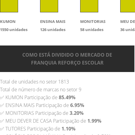
KUMON
ENSINA MAIS
MONITORIAS
MEU DE
1550
unidades
126
unidades
58
unidades
36
unid
COMO ESTÁ DIVIDIDO O MERCADO DE
FRANQUIA REFORÇO ESCOLAR
Total de unidades no setor 1813
Total de número de marcas no setor 9
✅ KUMON Participação de
85.49%
✅ ENSINA MAIS Participação de
6.95%
✅ MONITORIAS Participação de
3.20%
✅ MEU DEVER DE CASA Participação de
1.99%
✅ TUTORES Participação de
1.10%