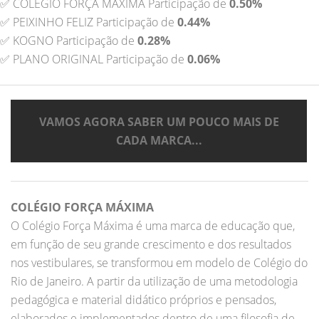
✅ COLÉGIO FORÇA MÁXIMA Participação de
0.50%
✅ PEIXINHO FELIZ Participação de
0.44%
✅ KOGNO Participação de
0.28%
✅ PLANO ORIGINAL Participação de
0.06%
VAMOS AGORA SABER UM POUCO MAIS DE
CADA MARCA...
COLÉGIO FORÇA MÁXIMA
O Colégio Força Máxima é uma marca de educação que,
em função de seu grande crescimento e dos resultados
nos vestibulares, se transformou em modelo de Colégio do
Rio de Janeiro. A partir da utilização de uma metodologia
pedagógica e material didático próprios e pensados,
elaborados e implementados dentro de uma filosofia de